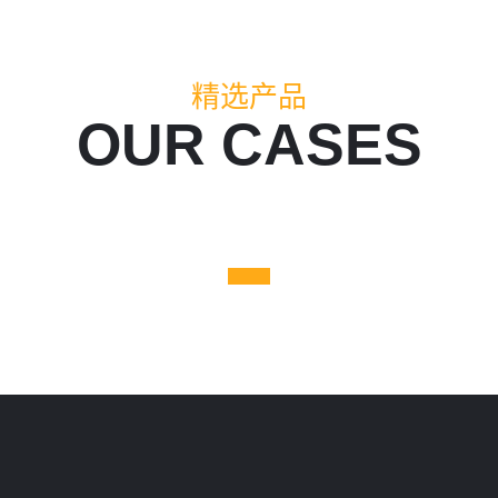
精选产品
OUR CASES