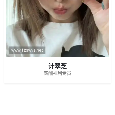
计翠芝
薪酬福利专员