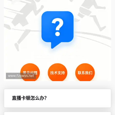
直播卡顿怎么办？