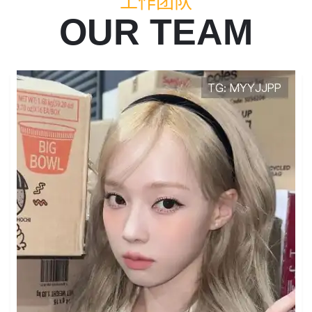
工作团队
OUR TEAM