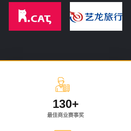
130
+
最佳商业赛事奖