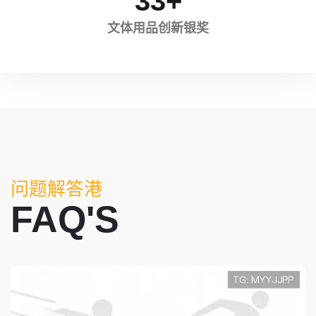
33
+
文体用品创新银奖
问题解答港
FAQ'S