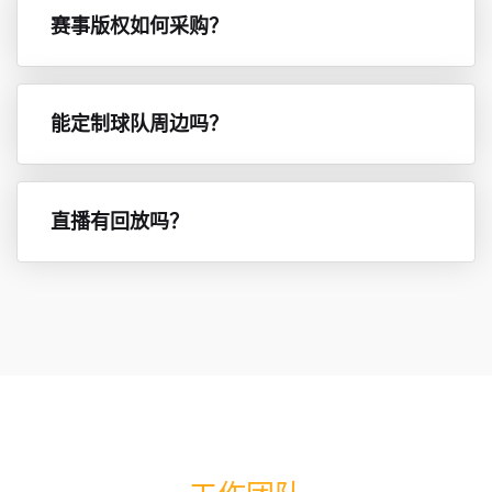
赛事版权如何采购？
能定制球队周边吗？
直播有回放吗？