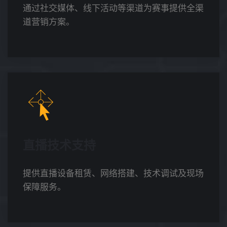
通过社交媒体、线下活动等渠道为赛事提供全渠
道营销方案。
直播技术支持
提供直播设备租赁、网络搭建、技术调试及现场
保障服务。