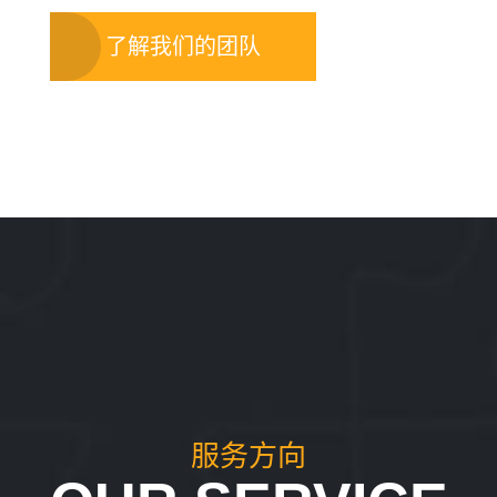
了解我们的团队
服务方向