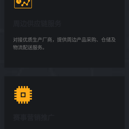
周边供应链服务
对接优质生产厂商，提供周边产品采购、仓储及
物流配送服务。
赛事营销推广