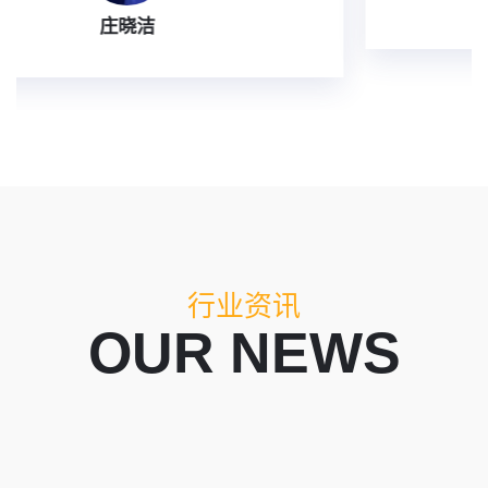
行业资讯
OUR NEWS