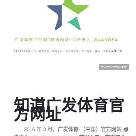
知道
广发体育官
方网址
2016 年 3 月，
广发体育·（中国）官方网站-点